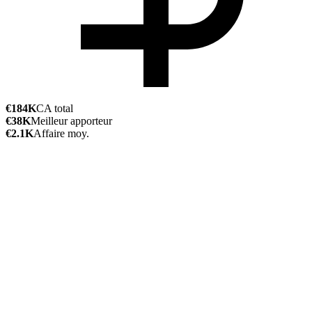
€184K
CA total
€38K
Meilleur apporteur
€2.1K
Affaire moy.